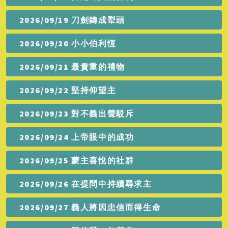
2026/09/19 刀劍鑄成犁頭
2026/09/20 小小伯利恆
2026/09/21 最貴重的禮物
2026/09/22 堅持仰望主
2026/09/23 對不義出聲駁斥
2026/09/24 上帝眼中的成功
2026/09/25 蒙主喜悅的社群
2026/09/26 在提問中持續尋求主
2026/09/27 義人將因忠信而得生命