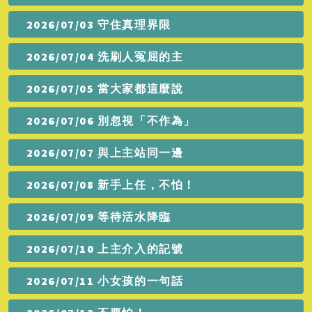
2026/07/03 守住真理界限
2026/07/04 洗刷人冤屈的主
2026/07/05 當大家都這麼說
2026/07/06 別忽視「不作為」
2026/07/07 與上主站同一邊
2026/07/08 新手上任，不怕！
2026/07/09 等待活水降臨
2026/07/10 上主介入的記號
2026/07/11 小女孩的一句話