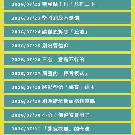
2026/07/22 積極點！別「只打三下」
2026/07/23 堅持到底不走偏
2026/07/24 請徹底拆除「丘壇」
2026/07/25 別出賣信仰
2026/07/26 三心二意是不行的
2026/07/27 屬靈的「靜音模式」
2026/07/28 將那些信「轉寄」給主
2026/07/29 別為蹭流量而搞錯重點
2026/07/30 小心！信仰被冒用了
2026/07/31 「撕裂衣服」的悔改