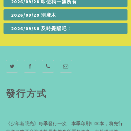
2026/09/28 即使我一無所有
2026/09/29 別麻木
2026/09/30 及時覺醒吧！
發行方式
《少年新眼光》每季發行一次，本季印刷9000本，將先行