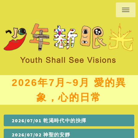
2026年7月~9月
愛的異
象，心的日常
2026/07/01 乾渴時代中的抉擇
2026/07/02 神聖的安靜