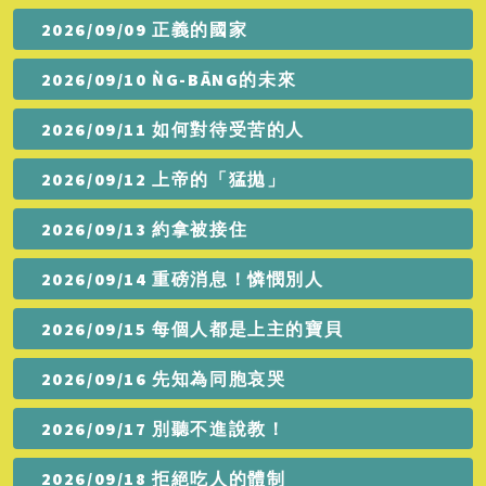
2026/09/09 正義的國家
2026/09/10 ǸG-BĀNG的未來
2026/09/11 如何對待受苦的人
2026/09/12 上帝的「猛拋」
2026/09/13 約拿被接住
2026/09/14 重磅消息！憐憫別人
2026/09/15 每個人都是上主的寶貝
2026/09/16 先知為同胞哀哭
2026/09/17 別聽不進說教！
2026/09/18 拒絕吃人的體制