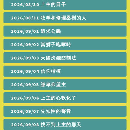
2026/08/30 上主的日子
2026/08/31 牧羊和修理桑樹的人
2026/09/01 追求公義
2026/09/02 當獅子咆哮時
2026/09/03 天國洗錢防制法
2026/09/04 信仰楷模
2026/09/05 謙卑仰望主
2026/09/06 上主的心軟化了
2026/09/07 先知性的聲音
2026/09/08 找不到上主的那天